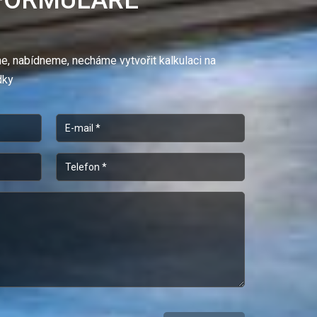
FORMULÁŘE
 nabídneme, necháme vytvořit kalkulaci na
dky