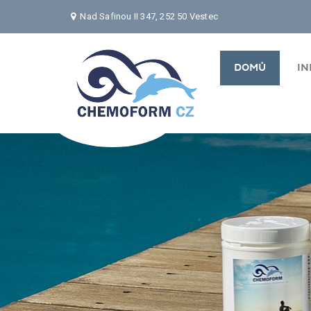
Nad Safinou II 347, 252 50 Vestec
DOMŮ
I