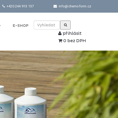
+420 244 913 137
info@chemoform.cz
E-SHOP
přihlásit
0 bez DPH