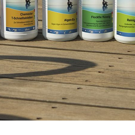
ZÉNOVÁ
CH