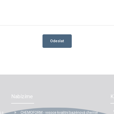
Odeslat
Nabízíme
K
ů s
CHEMOFORM - vysoce kvalitní bazénová chemie