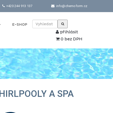
+420 244 913 137
info@chemoform.cz
E-SHOP
přihlásit
0 bez DPH
HIRLPOOLY A SPA