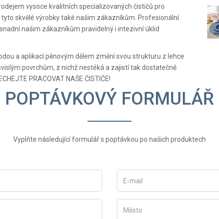
ejem vysoce kvalitních specializovaných čističů pro
 tyto skvělé výrobky také našim zákazníkům. Profesionální
usnadní našim zákazníkům pravidelný i intezivní úklid
 vodou a aplikací pěnovým dělem změní svou strukturu z lehce
e svislým povrchům, z nichž nestéká a zajistí tak dostatečně
! NECHEJTE PRACOVAT NAŠE ČISTIČE!
POPTÁVKOVÝ FORMULÁŘ
Vyplňte následující formulář s poptávkou po našich produktech