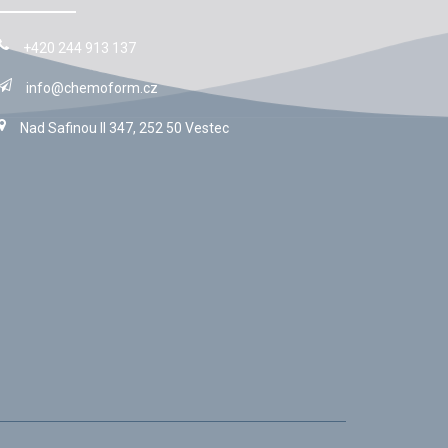
+420 244 913 137
info@chemoform.cz
Nad Safinou II 347, 252 50 Vestec