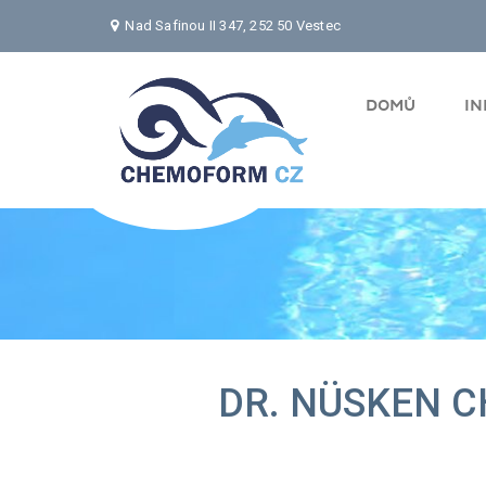
Nad Safinou II 347, 252 50 Vestec
DOMŮ
I
DR. NÜSKEN C