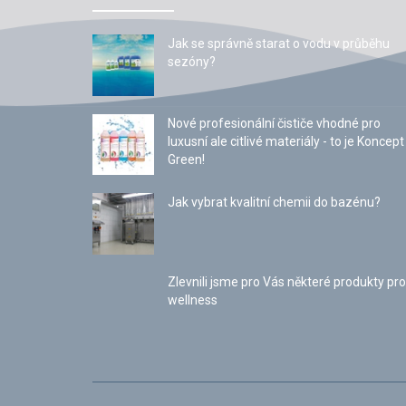
Jak se správně starat o vodu v průběhu
sezóny?
Nové profesionální čističe vhodné pro
luxusní ale citlivé materiály - to je Koncept
Green!
Jak vybrat kvalitní chemii do bazénu?
Zlevnili jsme pro Vás některé produkty pro
wellness