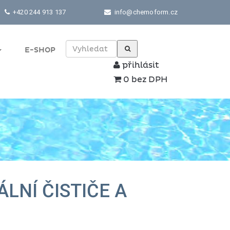
+420 244 913 137
info@chemoform.cz
E-SHOP
přihlásit
0 bez DPH
LNÍ ČISTIČE A