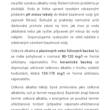
na příliš vysokou alkalitu vody. Řešení tohoto problému je
složitější. Vodu je třeba upravit vysokým nárazovým
přidáním
pH mínus tekutý
do klidné bazénové vody (při
vypnuté filtraci). Bohužel je prakticky nemožné určit
dávkování, protože závisí na tom, jak moc je voda
zklidněná nebo jak rychle přípravek pH mínus do vody
nalijete... Doporučujeme vyzkoušet ve větší nádobě s
odebraným vzorkem bazénové vody.
Celková alkalita
u plastových nebo fóliových bazénů
by
se měla pohybovat v rozmezí
80-120 mg/l
ve formě
uhličitanu vápenatého. Pro
keramické bazény
se
doporučuje udržovat celkovou alkalitu v trochu vyšších
hodnotách, klidně
120-170 mg/l
ve formě uhličitanu
vápenatého.
Celková alkalita někdy bývá zmiňována jako celková
alkalinita, což je termín nesprávný. Bazénáři znají hlavně
termín celková alkalita, v energetice se používá termín
uhličitanová tvrdost (případně vápenato-uhličitanová
rovnováha), v pitné vodě se pro odpovídající parametr