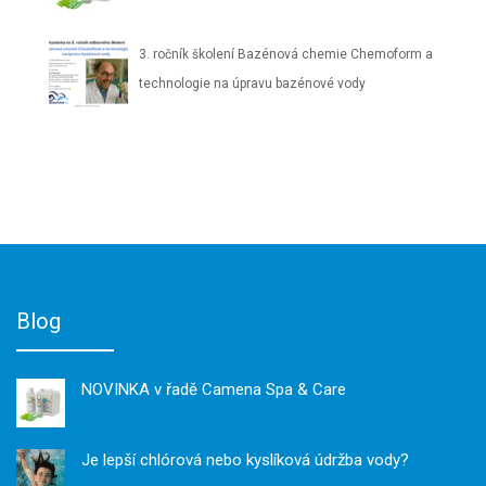
3. ročník školení Bazénová chemie Chemoform a
technologie na úpravu bazénové vody
Blog
NOVINKA v řadě Camena Spa & Care
Je lepší chlórová nebo kyslíková údržba vody?