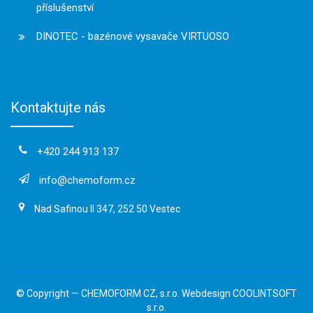
příslušenství
DINOTEC - bazénové vysavače VIRTUOSO
Kontaktujte nás
+420 244 913 137
info@chemoform.cz
Nad Safinou II 347, 252 50 Vestec
© Copyright —
CHEMOFORM CZ, s.r.o.
Webdesign
COOLINTSOFT
s.r.o.