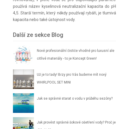
používá název kyselinová neutralizační kapacita do pH
4,5. Starší termín, který někdy používají rybáři, je tlumivá
kapacita nebo také ústojnost vody.
Další ze sekce Blog
Nové profesionální čističe vhodné pro luxusní ale
citlivé materiály - to je Koncept Green!
Už je to tady! Brzy pro Vás budeme mít nový
WHIRLPOOL SET MINI
Jak se správně starat o vodu v průběhu sezóny?
Jak provést správně šokové ošetření vody? Proč je