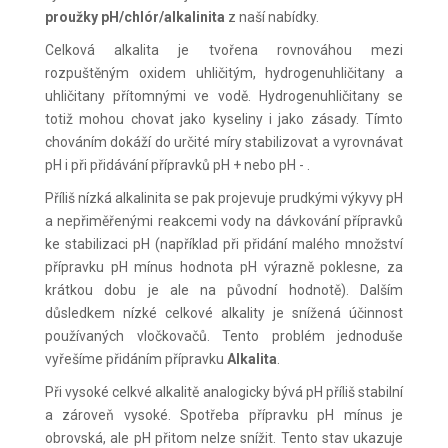
proužky pH/chlór/alkalinita
z naší nabídky.
Celková alkalita je tvořena rovnováhou mezi
rozpuštěným oxidem uhličitým, hydrogenuhličitany a
uhličitany přítomnými ve vodě. Hydrogenuhličitany se
totiž mohou chovat jako kyseliny i jako zásady. Tímto
chováním dokáží do určité míry stabilizovat a vyrovnávat
pH i při přidávání přípravků pH + nebo pH - .
Příliš nízká alkalinita se pak projevuje prudkými výkyvy pH
a nepřiměřenými reakcemi vody na dávkování přípravků
ke stabilizaci pH (například při přidání malého množství
přípravku pH mínus hodnota pH výrazně poklesne, za
krátkou dobu je ale na původní hodnotě). Dalším
důsledkem nízké celkové alkality je snížená účinnost
používaných vločkovačů. Tento problém jednoduše
vyřešíme přidáním přípravku
Alkalita
.
Při vysoké celkvé alkalitě analogicky bývá pH příliš stabilní
a zároveň vysoké. Spotřeba přípravku pH mínus je
obrovská, ale pH přitom nelze snížit. Tento stav ukazuje