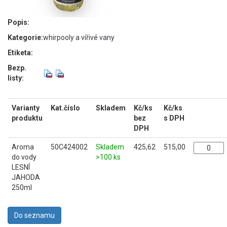
Popis:
Kategorie:
whirpooly a vířivé vany
Etiketa:
Bezp.
listy:
Varianty
Kat.číslo
Skladem
Kč/ks
Kč/ks
produktu
bez
s DPH
DPH
Aroma
50C424002
Skladem
425,62
515,00
do vody
>100 ks
LESNÍ
JAHODA
250ml