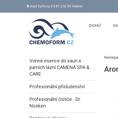
Nad Safinou II 347, 252 50 Vestec
DOMŮ
I
Homepa
Vonné esence do saun a
parních lázní CAMENA SPA &
Aro
CARE
Profesionální příslušenství
Profesionální čističe - Dr.
Nüsken