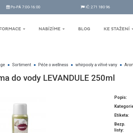
Po-PÁ 7:00-16:00
IČ: 271 180 96
NFORMACE
NABÍZÍME
BLOG
KE STAŽENÍ
ge
Sortiment
Péče o wellness
whirpooly a vířivé vany
Arom
ma do vody LEVANDULE 250ml
Popis:
Kategori
Etiketa:
Bezp.
listy: