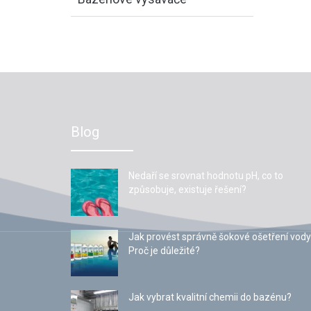
Blog
Nedaří se srovnat hodnotu pH, co to
způsobuje, existuje řešení?
Jak provést správně šokové ošetření vody
Proč je důležité?
Jak vybrat kvalitní chemii do bazénu?