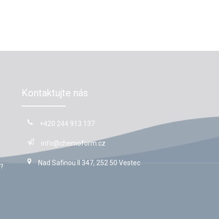
Kontaktujte nás
+420 244 913 137
info@chemoform.cz
Nad Safinou II 347, 252 50 Vestec
?