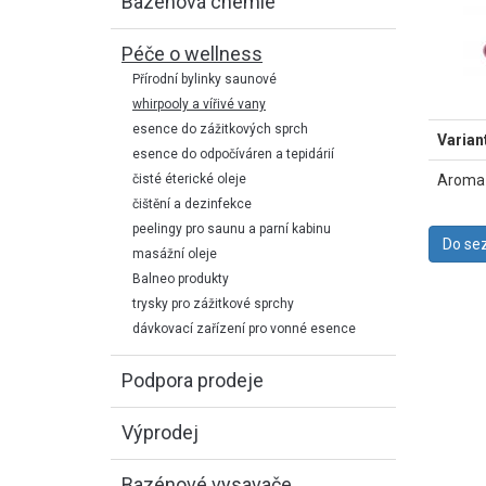
Bazénová chemie
Péče o wellness
Přírodní bylinky saunové
whirpooly a vířivé vany
esence do zážitkových sprch
Varian
esence do odpočíváren a tepidárií
čisté éterické oleje
Aroma 
čištění a dezinfekce
peelingy pro saunu a parní kabinu
masážní oleje
Balneo produkty
trysky pro zážitkové sprchy
dávkovací zařízení pro vonné esence
Podpora prodeje
Výprodej
Bazénové vysavače