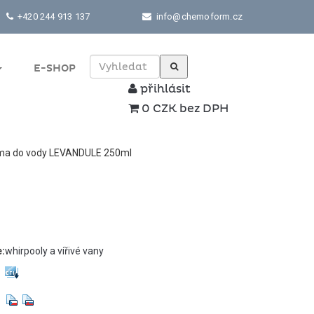
+420 244 913 137
info@chemoform.cz
E-SHOP
přihlásit
0 CZK bez DPH
a do vody LEVANDULE 250ml
e:
whirpooly a vířivé vany