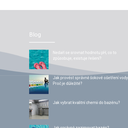
Blog
Nedaří se srovnat hodnotu pH, co to
způsobuje, existuje řešení?
Jak provést správně šokové ošetření vody
Proč je důležité?
Jak vybrat kvalitní chemii do bazénu?
Jak správně zazimovat bazén?