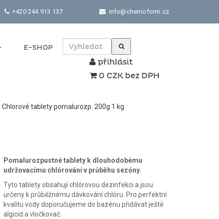
+420 244 913 137
info@chemoform.cz
E-SHOP
přihlásit
0 CZK bez DPH
Chlorové tablety pomalurozp. 200g 1 kg
Pomalurozpustné tablety k dlouhodobému
udržovacímu chlórování v průběhu sezóny.
Tyto tablety obsahují chlórovou dezinfekci a jsou
určeny k průběžnému dávkování chlóru. Pro perfektní
kvalitu vody doporučujeme do bazénu přidávat ještě
algicid a vločkovač.