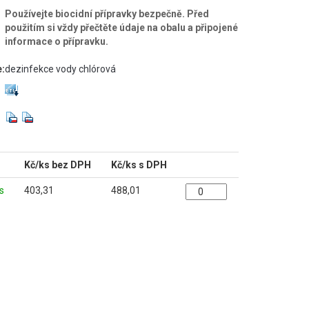
Používejte biocidní přípravky bezpečně. Před
použitím si vždy přečtěte údaje na obalu a připojené
informace o přípravku.
e:
dezinfekce vody chlórová
Kč/ks bez DPH
Kč/ks s DPH
s
403,31
488,01