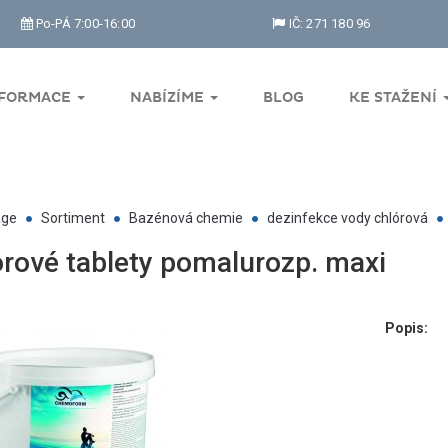
Po-PÁ 7:00-16:00
IČ: 271 180 96
NFORMACE
NABÍZÍME
BLOG
KE STAŽENÍ
ge
Sortiment
Bazénová chemie
dezinfekce vody chlórová
rové tablety pomalurozp. maxi
Popis: