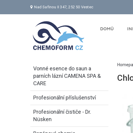
Nad Safinou II 347, 252 50 Vestec
DOMŮ
I
Homepa
Vonné esence do saun a
parních lázní CAMENA SPA &
Chlo
CARE
Profesionální příslušenství
Profesionální čističe - Dr.
Nüsken