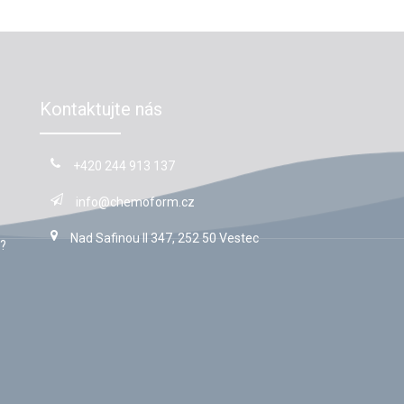
Kontaktujte nás
+420 244 913 137
info@chemoform.cz
Nad Safinou II 347, 252 50 Vestec
?