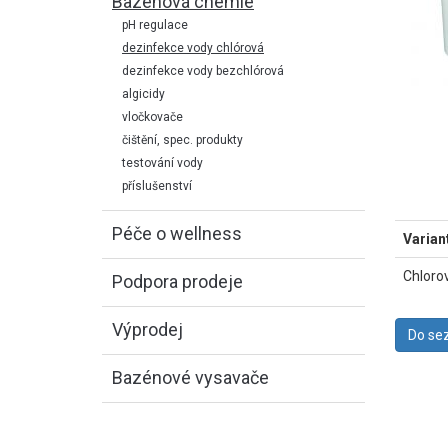
Bazénová chemie
pH regulace
dezinfekce vody chlórová
dezinfekce vody bezchlórová
algicidy
vločkovače
čištění, spec. produkty
testování vody
příslušenství
Péče o wellness
Varian
Chloro
Podpora prodeje
Výprodej
Bazénové vysavače