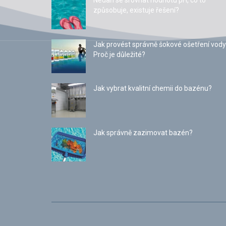
Nedaří se srovnat hodnotu pH, co to
způsobuje, existuje řešení?
Jak provést správně šokové ošetření vody
Proč je důležité?
Jak vybrat kvalitní chemii do bazénu?
Jak správně zazimovat bazén?