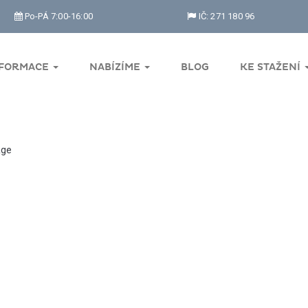
Po-PÁ 7:00-16:00
IČ: 271 180 96
NFORMACE
NABÍZÍME
BLOG
KE STAŽENÍ
ge