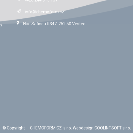
+420 244 913 137
info@chemoform.cz
Nad Safinou II 347, 252 50 Vestec
?
© Copyright —
CHEMOFORM CZ, s.r.o.
Webdesign
COOLINTSOFT s.r.o.