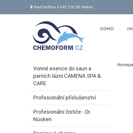
Nad Safinou II 347, 252 50 Vestec
DOMŮ
I
Homepa
Vonné esence do saun a
parních lázní CAMENA SPA &
CARE
Profesionální příslušenství
Profesionální čističe - Dr.
Nüsken