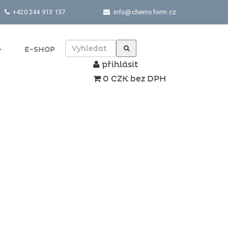
+420 244 913 137
info@chemoform.cz
E-SHOP
přihlásit
0 CZK bez DPH