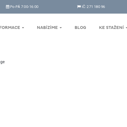
Po-PÁ 7:00-16:00
IČ: 271 180 96
NFORMACE
NABÍZÍME
BLOG
KE STAŽENÍ
ge