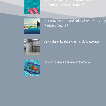
Nedaří se srovnat hodnotu pH, co to
způsobuje, existuje řešení?
Jak provést správně šokové ošetření vody
Proč je důležité?
Jak vybrat kvalitní chemii do bazénu?
Jak správně zazimovat bazén?