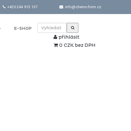
+420 244 913 137
info@chemoform.cz
E-SHOP
přihlásit
0 CZK bez DPH