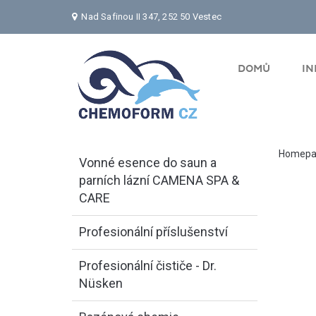
Nad Safinou II 347, 252 50 Vestec
DOMŮ
I
Homepa
Vonné esence do saun a
parních lázní CAMENA SPA &
CARE
Profesionální příslušenství
Profesionální čističe - Dr.
Nüsken