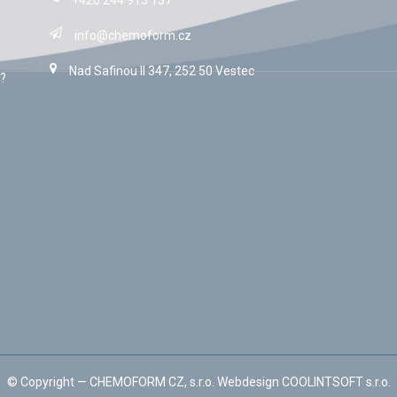
+420 244 913 137
info@chemoform.cz
Nad Safinou II 347, 252 50 Vestec
?
© Copyright —
CHEMOFORM CZ, s.r.o.
Webdesign
COOLINTSOFT s.r.o.