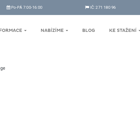
Po-PÁ 7:00-16:00
IČ: 271 180 96
NFORMACE
NABÍZÍME
BLOG
KE STAŽENÍ
ge