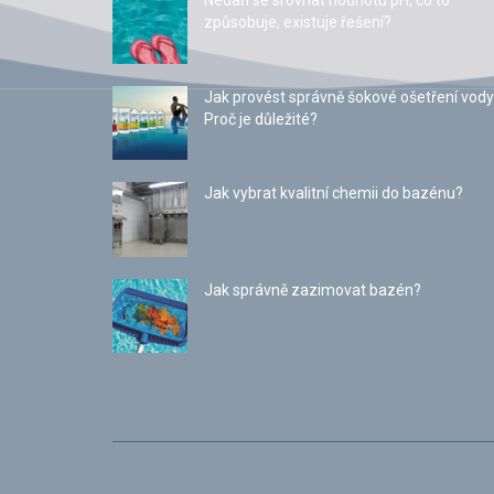
Nedaří se srovnat hodnotu pH, co to
způsobuje, existuje řešení?
Jak provést správně šokové ošetření vody
Proč je důležité?
Jak vybrat kvalitní chemii do bazénu?
Jak správně zazimovat bazén?