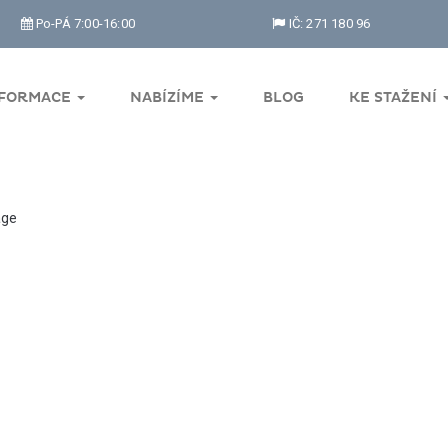
Po-PÁ 7:00-16:00
IČ: 271 180 96
NFORMACE
NABÍZÍME
BLOG
KE STAŽENÍ
ge