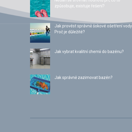
Nedaří se srovnat hodnotu pH, co to
způsobuje, existuje řešení?
Jak provést správně šokové ošetření vody
Proč je důležité?
Jak vybrat kvalitní chemii do bazénu?
Jak správně zazimovat bazén?