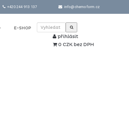
+420 244 913 137
info@chemoform.cz
E-SHOP
přihlásit
0 CZK bez DPH