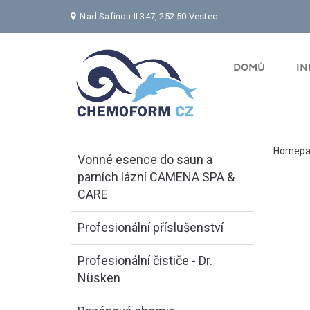
Nad Safinou II 347, 252 50 Vestec
DOMŮ
I
Homepa
Vonné esence do saun a
parních lázní CAMENA SPA &
CARE
Profesionální příslušenství
Profesionální čističe - Dr.
Nüsken