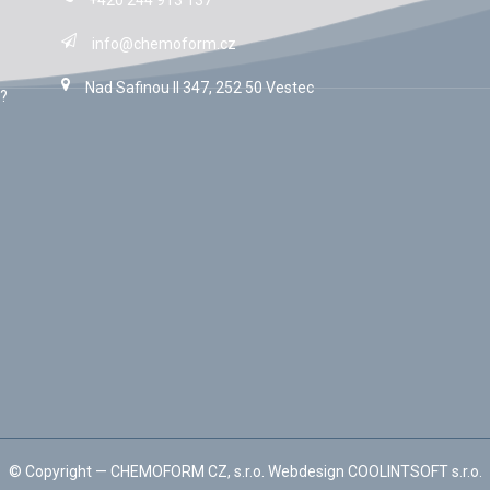
+420 244 913 137
info@chemoform.cz
Nad Safinou II 347, 252 50 Vestec
?
© Copyright —
CHEMOFORM CZ, s.r.o.
Webdesign
COOLINTSOFT s.r.o.