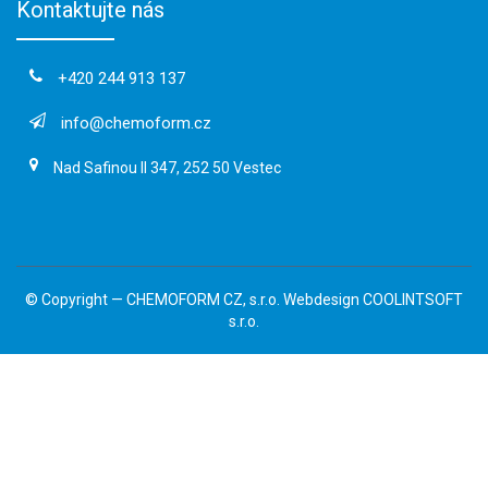
Kontaktujte nás
+420 244 913 137
info@chemoform.cz
Nad Safinou II 347, 252 50 Vestec
© Copyright —
CHEMOFORM CZ, s.r.o.
Webdesign
COOLINTSOFT
s.r.o.