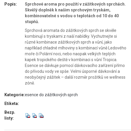
Popis:
Sprchové aroma pro použití v zážitkových sprchách.
Skvělý doplněk k našim sprchovým tryskám,
kombinovatelné s vodou o teplotách od 10 do 40
stupňů.
Sprchová aromata do zážitkových sprch se skvěle
kombinují s tryskami z naší nabídky. Vychutnejte si
různé kombinace zážitkových sprch a vůní, jako
například chladné mlhoviny s kombinací vůně Ledového
moře či Polární noci, nebo naopak velkých teplých
kapek tropického deště v kombinaci s vůní Tropica.
Esence se dávkuje pomocí dávkovacího zařízení přímo
do přívodu vody ve spše. Velmi úsporné dávkování a
neobyčejný zážitek – další rozměr prožitků ve wellness
zóně.
Kategorie:
esence do zážitkových sprch
Etiketa:
Bezp.
listy: