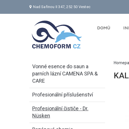
Nad Safinou II 347, 252 50 Vestec
DOMŮ
I
Homepa
Vonné esence do saun a
parních lázní CAMENA SPA &
KAL
CARE
Profesionální příslušenství
Profesionální čističe - Dr.
Nüsken