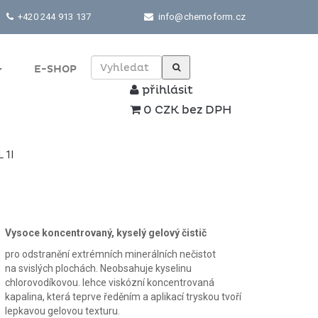
+420 244 913 137
info@chemoform.cz
E-SHOP
přihlásit
0 CZK bez DPH
 1l
Vysoce koncentrovaný, kyselý gelový čistič
pro odstranění extrémních minerálních nečistot
na svislých plochách. Neobsahuje kyselinu
chlorovodíkovou. lehce viskózní koncentrovaná
kapalina, která teprve ředěním a aplikací tryskou tvoří
lepkavou gelovou texturu.