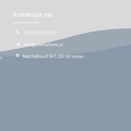
Kontaktujte nás
+420 244 913 137
info@chemoform.cz
Nad Safinou II 347, 252 50 Vestec
?