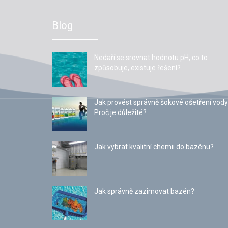
Blog
Nedaří se srovnat hodnotu pH, co to
způsobuje, existuje řešení?
Jak provést správně šokové ošetření vody
Proč je důležité?
Jak vybrat kvalitní chemii do bazénu?
Jak správně zazimovat bazén?