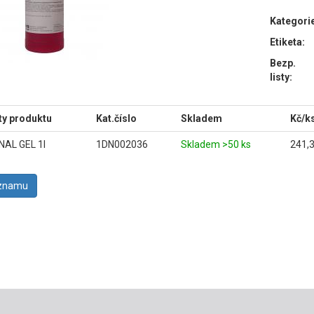
Kategori
Etiketa:
Bezp.
listy:
ty produktu
Kat.číslo
Skladem
Kč/k
AL GEL 1l
1DN002036
Skladem >50 ks
241,