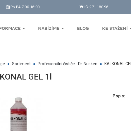
Po-PÁ 7:00-16:00
IČ: 271 180 96
NFORMACE
NABÍZÍME
BLOG
KE STAŽENÍ
ge
Sortiment
Profesionální čističe - Dr. Nüsken
KALKONAL GEL
KONAL GEL 1l
Popis: