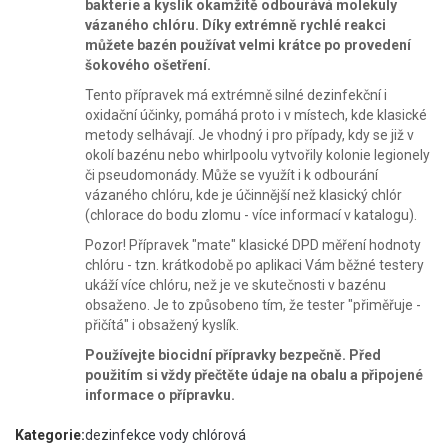
bakterie a kyslík okamžitě odbourává molekuly
vázaného chlóru. Díky extrémně rychlé reakci
můžete bazén používat velmi krátce po provedení
šokového ošetření.
Tento přípravek má extrémně silné dezinfekční i
oxidační účinky, pomáhá proto i v místech, kde klasické
metody selhávají. Je vhodný i pro případy, kdy se již v
okolí bazénu nebo whirlpoolu vytvořily kolonie legionely
či pseudomonády. Může se využít i k odbourání
vázaného chlóru, kde je účinnější než klasický chlór
(chlorace do bodu zlomu - více informací v katalogu).
Pozor! Přípravek "mate" klasické DPD měření hodnoty
chlóru - tzn. krátkodobě po aplikaci Vám běžné testery
ukáží více chlóru, než je ve skutečnosti v bazénu
obsaženo. Je to způsobeno tím, že tester "přiměřuje -
přičítá" i obsažený kyslík.
Používejte biocidní přípravky bezpečně. Před
použitím si vždy přečtěte údaje na obalu a připojené
informace o přípravku.
Kategorie:
dezinfekce vody chlórová