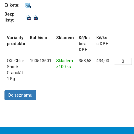
Etiketa:
Bezp.
listy:
Varianty
Kat.číslo
Skladem
Kč/ks
Kč/ks
produktu
bez
s DPH
DPH
OXI Chlor
100513601
Skladem
358,68
434,00
Shock
>100 ks
Granulát
1 Kg