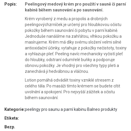
Popis:
Peelingový medový krém pro použití v sauně či parní
kabině během saunování a po saunování.
Krém vyrobený z medu a propolis a drobných
peelingovýchzrníček je určený pro hloubkovou očistu
pokožky během saunování či pobytu v parní kabině.
Jednoduše nanášíme na zahřátou, vlhkou pokožku a
masírujeme. Krém má díky svému složení velmi silné
antioxidační účinky, vytahuje z pokožky nečistoty, toxiny
a vyhlazuje pleť. Peeling navíc mechanicky vyčistí pleť
do hloubky, odstraní odumřelé buňky a podporuje
obnovu pokožky. Je vhodný pro všechny typy pleti a
zanechává ji hedvábnou a vláčnou.
Lotion pomáhá odvádět toxiny vzniklé stresem z
celého těla. Po masáži tímto krémem se budete cítit
uvolnění a spokojení. Pro nejvyšší zážitek a očistu
během saunování.
Kategorie:
peelingy pro saunu a parní kabinu
Balneo produkty
Etiketa:
Bezp.