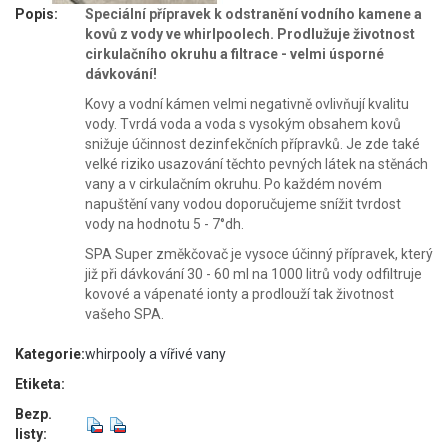
Popis:
Speciální přípravek k odstranění vodního kamene a
kovů z vody ve whirlpoolech. Prodlužuje životnost
cirkulačního okruhu a filtrace - velmi úsporné
dávkování!
Kovy a vodní kámen velmi negativně ovlivňují kvalitu
vody. Tvrdá voda a voda s vysokým obsahem kovů
snižuje účinnost dezinfekčních přípravků. Je zde také
velké riziko usazování těchto pevných látek na stěnách
vany a v cirkulačním okruhu. Po každém novém
napuštění vany vodou doporučujeme snížit tvrdost
vody na hodnotu 5 - 7°dh.
SPA Super změkčovač je vysoce účinný přípravek, který
již při dávkování 30 - 60 ml na 1000 litrů vody odfiltruje
kovové a vápenaté ionty a prodlouží tak životnost
vašeho SPA.
Kategorie:
whirpooly a vířivé vany
Etiketa:
Bezp.
listy: